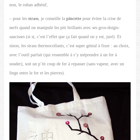
non, le ruban adhésif,
– pour les
strass
, je conseille la
pincette
pour éviter la crise de
nerfs quand on manipule les piti brillants avec ses gros-doigts-
saucisses (si si, c’est l’effet que ça fait quand on y est, juré). Et
sinon, les strass thermocollants, c’est super génial à fixer : au choix,
avec l’outil parfait (qui ressemble à s’y méprendre à un fer à
souder), soit un p’tit coup de fer à repasser (sans vapeur, avec un
linge entre le fer et les pierres).