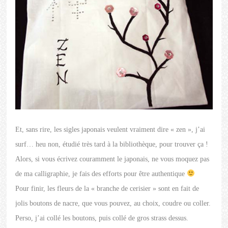
Et, sans rire, les sigles japonais veulent vraiment dire « zen », j’ai
surf… heu non, étudié très tard à la bibliothèque, pour trouver ça !
Alors, si vous écrivez couramment le japonais, ne vous moquez pas
de ma calligraphie, je fais des efforts pour être authentique
Pour finir, les fleurs de la « branche de cerisier » sont en fait de
jolis boutons de nacre, que vous pouvez, au choix, coudre ou coller.
Perso, j’ai collé les boutons, puis collé de gros strass dessus.