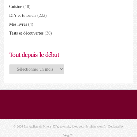
Cuisine
(18)
DIY et tutoriels
(222)
Mes livres
(4)
Tests et découvertes
(30)
Tout depuis le début
Tout
depuis
le
début
© 2026 Les Ateliers de Mireia | DIY, tutoriels, idées déco & loisirs créatifs | Designed by
Vergo™