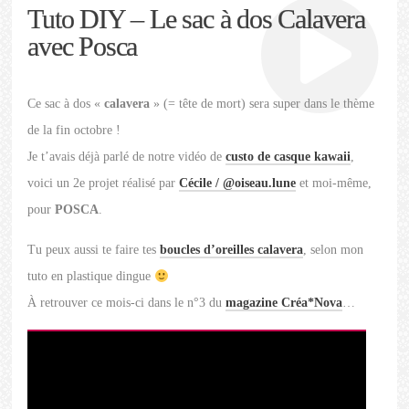
Tuto DIY – Le sac à dos Calavera
avec Posca
Ce sac à dos «
calavera
» (= tête de mort) sera super dans le thème
de la fin octobre !
Je t’avais déjà parlé de notre vidéo de
custo de casque kawaii
,
voici un 2e projet réalisé par
Cécile / @oiseau.lune
et moi-même,
pour
POSCA
.
Tu peux aussi te faire tes
boucles d’oreilles calavera
, selon mon
tuto en plastique dingue
À retrouver ce mois-ci dans le n°3 du
magazine Créa*Nova
…