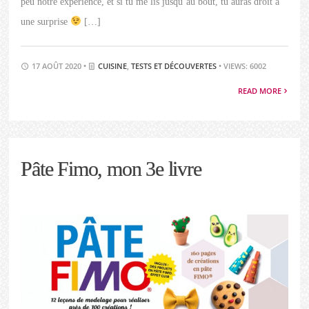
peu notre expérience, et si tu me lis jusqu’au bout, tu auras droit à
une surprise
[…]
17 AOÛT 2020 •
CUISINE
,
TESTS ET DÉCOUVERTES
• VIEWS: 6002
READ MORE
Pâte Fimo, mon 3e livre