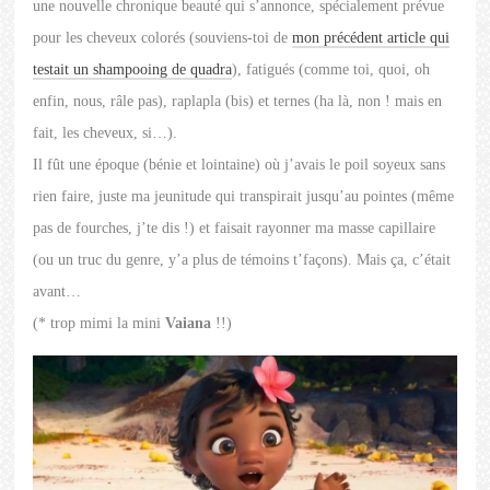
une nouvelle chronique beauté qui s’annonce, spécialement prévue
pour les cheveux colorés (souviens-toi de
mon précédent article qui
testait un shampooing de quadra
), fatigués (comme toi, quoi, oh
enfin, nous, râle pas), raplapla (bis) et ternes (ha là, non ! mais en
fait, les cheveux, si…).
Il fût une époque (bénie et lointaine) où j’avais le poil soyeux sans
rien faire, juste ma jeunitude qui transpirait jusqu’au pointes (même
pas de fourches, j’te dis !) et faisait rayonner ma masse capillaire
(ou un truc du genre, y’a plus de témoins t’façons). Mais ça, c’était
avant…
(* trop mimi la mini
Vaiana
!!)