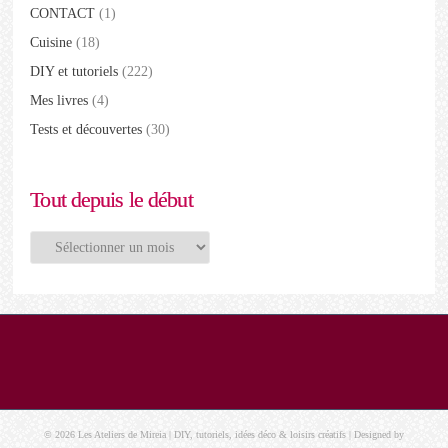
CONTACT
(1)
Cuisine
(18)
DIY et tutoriels
(222)
Mes livres
(4)
Tests et découvertes
(30)
Tout depuis le début
Tout
depuis
le
début
© 2026 Les Ateliers de Mireia | DIY, tutoriels, idées déco & loisirs créatifs | Designed by