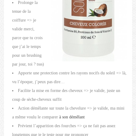
Prolonge la
tenue de la
coiffure => je
valide merci,
parce que tu crois
que j’ai le temps
pour un brushing
par jour, toi ? tsss)
Apporte une protection contre les rayons nocifs du soleil => là,
vu l’époque, j’peux pas dire…
Facilite la mise en forme des cheveux => je valide, juste un
coup de sèche-cheveux suffit
Action démêlante sur toute la chevelure => je valide, ma mini
a même voulu le comparer
à son démêlant
Prévient l’apparition des fourches => ça ne fait pas assez
longtemps que je le teste pour me prononcer