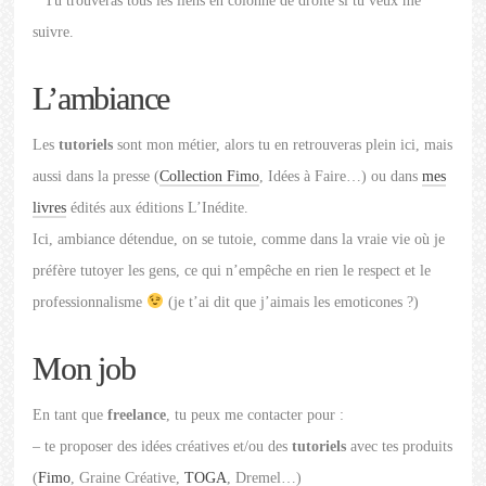
* Tu trouveras tous les liens en colonne de droite si tu veux me
suivre.
L’ambiance
Les
tutoriels
sont mon métier, alors tu en retrouveras plein ici, mais
aussi dans la presse (
Collection Fimo
, Idées à Faire…) ou dans
mes
livres
édités aux éditions L’Inédite.
Ici, ambiance détendue, on se tutoie, comme dans la vraie vie où je
préfère tutoyer les gens, ce qui n’empêche en rien le respect et le
professionnalisme
(je t’ai dit que j’aimais les emoticones ?)
Mon job
En tant que
freelance
, tu peux me contacter pour :
– te proposer des idées créatives et/ou des
tutoriels
avec tes produits
(
Fimo
, Graine Créative,
TOGA
, Dremel…)