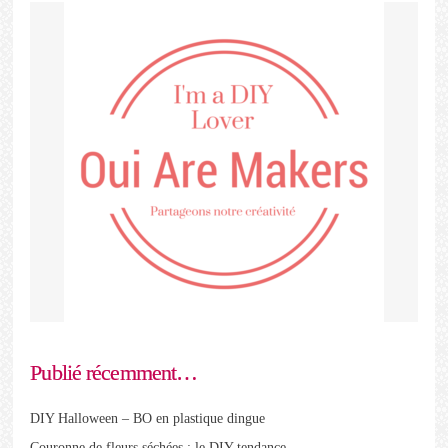
Publié récemment…
DIY Halloween – BO en plastique dingue
Couronne de fleurs séchées : le DIY tendance