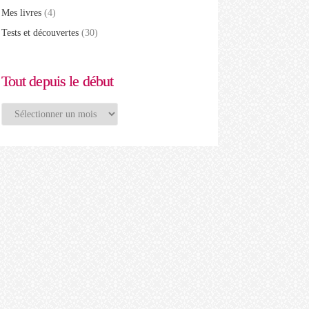
Mes livres
(4)
Tests et découvertes
(30)
Tout depuis le début
Tout
depuis
le
début