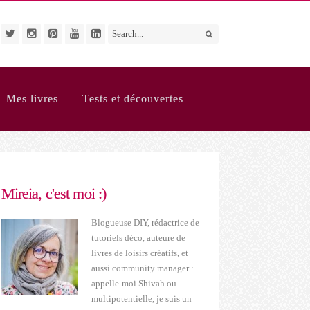
Mes livres
Tests et découvertes
Mireia, c'est moi :)
Blogueuse DIY, rédactrice de
tutoriels déco, auteure de
livres de loisirs créatifs, et
aussi community manager :
appelle-moi Shivah ou
multipotentielle, je suis un