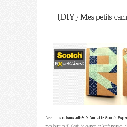
{DIY} Mes petits carn
Avec mes
rubans adhésifs fantaisie Scotch Expr
mes loustics (il s’agit de carnets en kraft neutres,