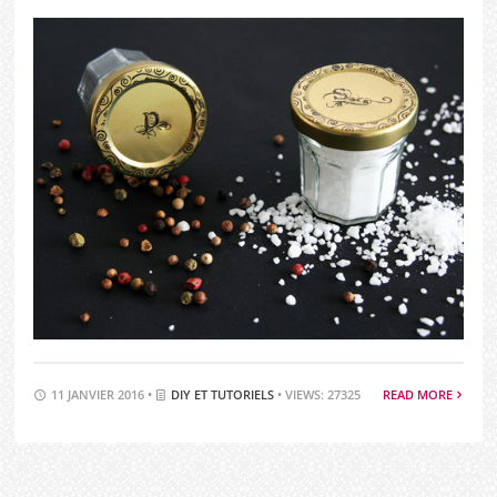
11 JANVIER 2016 •
DIY ET TUTORIELS
• VIEWS: 27325
READ MORE