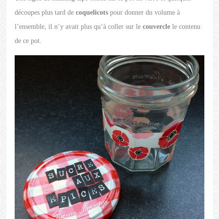
découpes plus tard de
coquelicots
pour donner du volume à
l’ensemble, il n’y avait plus qu’à coller sur le
couvercle
le contenu
de ce pot.