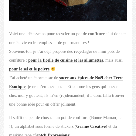
Voici une idée sympa pour recycler un pot de
confiture
: lui donner
une 2e vie en le remplissant de gourmandises !
Souviens-toi, je t’ai déjà proposé des
recyclages
de mini pots de
confiture :
pour la ficelle de cuisine et les allumettes
, mais aussi
pour le sel et le poivre
J’ai acheté un énorme sac de
sucre aux épices de Noël chez Terre
Exotique
, je ne m’en lasse pas… Et comme les gens qui passent
chez moi y goûtent, ils m’en (re)demandent, il a donc fallu trouver
une bonne idée pour en offrir joliment.
Il suffit de peu de choses : un pot de confiture (Bonne Maman, ici
!), un alphabet sous forme de stickers (
Graine Créative
) et du
masking tape (
Scotch Expressions
).