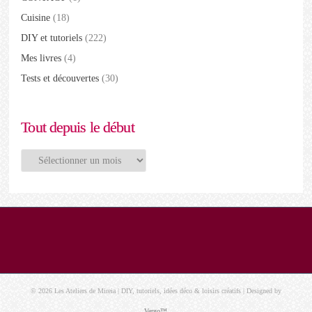
Cuisine
(18)
DIY et tutoriels
(222)
Mes livres
(4)
Tests et découvertes
(30)
Tout depuis le début
Tout
depuis
le
début
© 2026 Les Ateliers de Mireia | DIY, tutoriels, idées déco & loisirs créatifs | Designed by
Vergo™