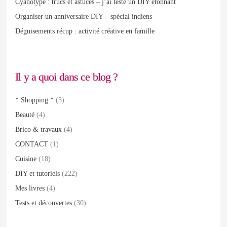
Cyanotype : trucs et astuces – j’ai testé un DIY étonnant
Organiser un anniversaire DIY – spécial indiens
Déguisements récup : activité créative en famille
Il y a quoi dans ce blog ?
* Shopping *
(3)
Beauté
(4)
Brico & travaux
(4)
CONTACT
(1)
Cuisine
(18)
DIY et tutoriels
(222)
Mes livres
(4)
Tests et découvertes
(30)