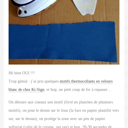
Hé bien OUI !!!
Trop génial : j’ai pris quelques
motifs thermocollants en velours
blanc de chez Ki-Sign
, et hop, un petit coup de fer à repasser…
On détoure aux ciseaux son motif (livré en planches de plusieurs
motifs), on pose le dessin sur le tissu (la face en papier plastifié vers
soi, sur le dessus), on protège la zone avec un peu de papier
sulfurisé (celui de le cuisine, oui oui) et hop, 20-30 secondes de