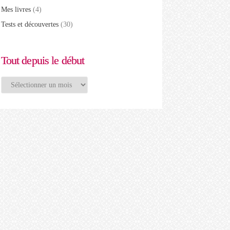
Mes livres
(4)
Tests et découvertes
(30)
Tout depuis le début
Tout
depuis
le
début