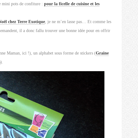
 mini pots de confiture :
pour la ficelle de cuisine et les
Noël chez Terre Exotique
, je ne m’en lasse pas… Et comme les
demandent, il a donc fallu trouver une bonne idée pour en offrir
onne Maman, ici !), un alphabet sous forme de stickers (
Graine
s
).