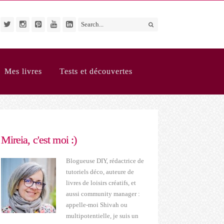
Mes livres
Tests et découvertes
Mireia, c'est moi :)
Blogueuse DIY, rédactrice de
tutoriels déco, auteure de
livres de loisirs créatifs, et
aussi community manager :
appelle-moi Shivah ou
multipotentielle, je suis un