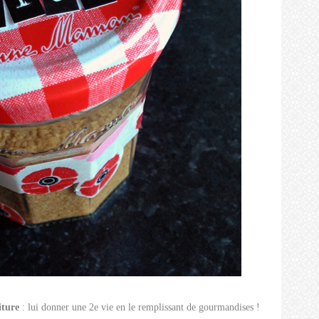
iture
: lui donner une 2e vie en le remplissant de gourmandises !