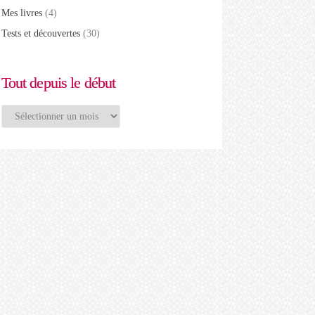
Mes livres
(4)
Tests et découvertes
(30)
Tout depuis le début
Tout
depuis
le
début