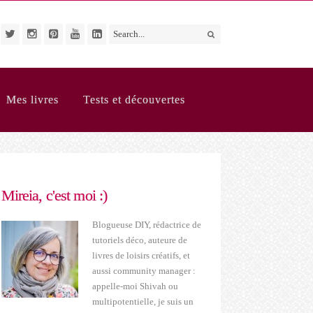
Mes livres
Tests et découvertes
Mireia, c'est moi :)
Blogueuse DIY, rédactrice de
tutoriels déco, auteure de
livres de loisirs créatifs, et
aussi community manager :
appelle-moi Shivah ou
multipotentielle, je suis un