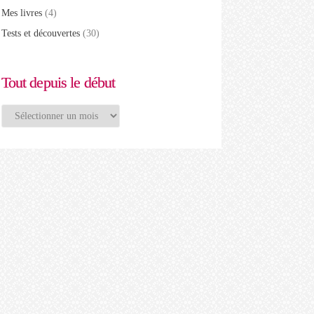
Mes livres
(4)
Tests et découvertes
(30)
Tout depuis le début
Tout
depuis
le
début