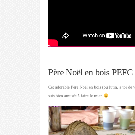
Père Noël en bois PEFC
Cet adorable Père Noël en bois (ou lutin, à toi de v
suis bien amusée à faire le mien