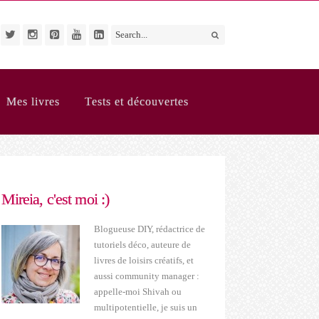
Mes livres
Tests et découvertes
Mireia, c'est moi :)
Blogueuse DIY, rédactrice de
tutoriels déco, auteure de
livres de loisirs créatifs, et
aussi community manager :
appelle-moi Shivah ou
multipotentielle, je suis un