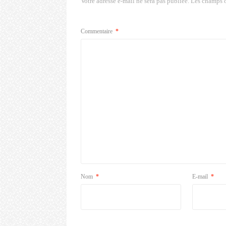
Votre adresse e-mail ne sera pas publiée.
Les champs o
Commentaire
*
Nom
*
E-mail
*