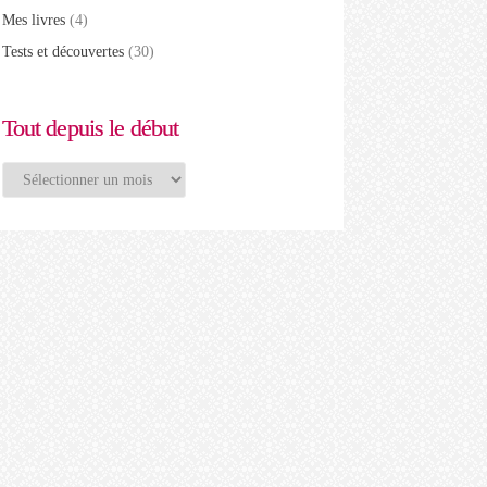
Mes livres
(4)
Tests et découvertes
(30)
Tout depuis le début
Tout
depuis
le
début