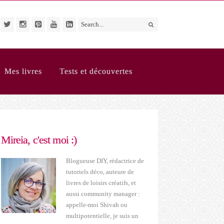
Mes livres
Tests et découvertes
Mireia, c'est moi :)
Blogueuse DIY, rédactrice de
tutoriels déco, auteure de
livres de loisirs créatifs, et
aussi community manager :
appelle-moi Shivah ou
multipotentielle, je suis un