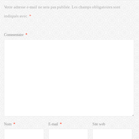
Votre adresse e-mail ne sera pas publiée.
Les champs obligatoires sont
indiqués avec
*
Commentaire
*
Nom
*
E-mail
*
Site web