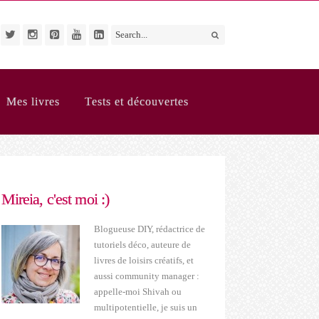
Mes livres
Tests et découvertes
Mireia, c'est moi :)
Blogueuse DIY, rédactrice de
tutoriels déco, auteure de
livres de loisirs créatifs, et
aussi community manager :
appelle-moi Shivah ou
multipotentielle, je suis un