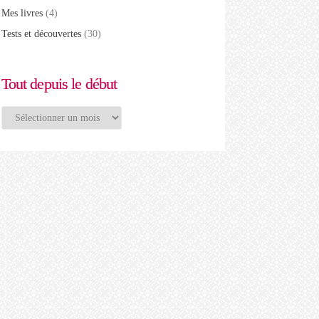
Mes livres
(4)
Tests et découvertes
(30)
Tout depuis le début
Tout
depuis
le
début