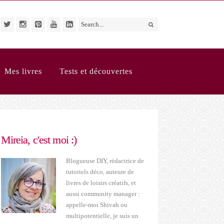
Mes livres
Tests et découvertes
Mireia, c'est moi :)
Blogueuse DIY, rédactrice de
tutoriels déco, auteure de
livres de loisirs créatifs, et
aussi community manager :
appelle-moi Shivah ou
multipotentielle, je suis un