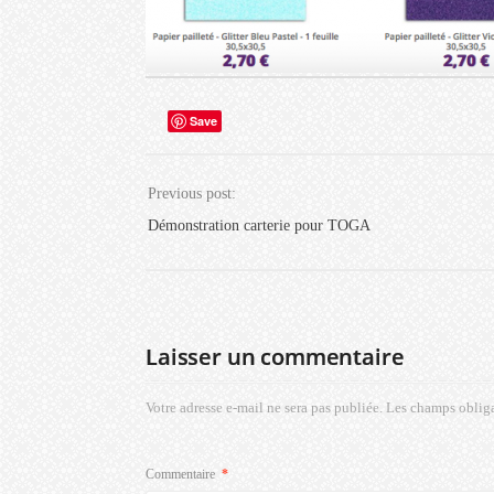
Save
Previous post:
Démonstration carterie pour TOGA
Laisser un commentaire
Votre adresse e-mail ne sera pas publiée.
Les champs obliga
Commentaire
*