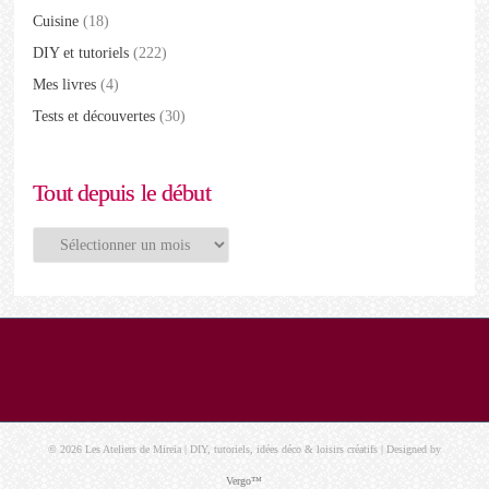
Cuisine
(18)
DIY et tutoriels
(222)
Mes livres
(4)
Tests et découvertes
(30)
Tout depuis le début
Tout
depuis
le
début
© 2026 Les Ateliers de Mireia | DIY, tutoriels, idées déco & loisirs créatifs | Designed by
Vergo™