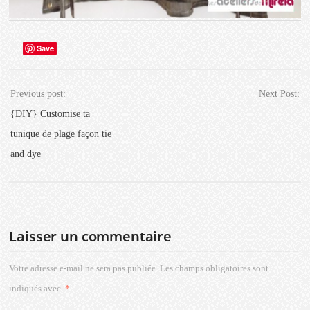
Save
Previous post:
Next Post:
{DIY} Customise ta
tunique de plage façon tie
and dye
Laisser un commentaire
Votre adresse e-mail ne sera pas publiée.
Les champs obligatoires sont
indiqués avec
*