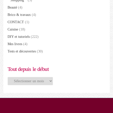
* Shopping *
(3)
Beauté
(4)
Brico & travaux
(4)
CONTACT
(1)
Cuisine
(18)
DIY et tutoriels
(222)
Mes livres
(4)
Tests et découvertes
(30)
Tout depuis le début
Tout
depuis
le
début