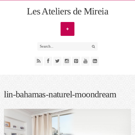
Les Ateliers de Mireia
lin-bahamas-naturel-moondream