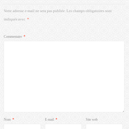
Votre adresse e-mail ne sera pas publiée.
Les champs obligatoires sont
indiqués avec
*
Commentaire
*
Nom
*
E-mail
*
Site web