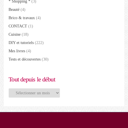
* Shopping *
(3)
Beauté
(4)
Brico & travaux
(4)
CONTACT
(1)
Cuisine
(18)
DIY et tutoriels
(222)
Mes livres
(4)
Tests et découvertes
(30)
Tout depuis le début
Tout
depuis
le
début