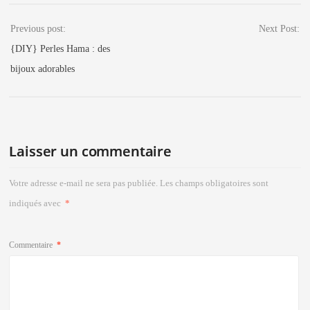
Previous post:
Next Post:
{DIY} Perles Hama : des
bijoux adorables
Laisser un commentaire
Votre adresse e-mail ne sera pas publiée.
Les champs obligatoires sont
indiqués avec
*
Commentaire
*