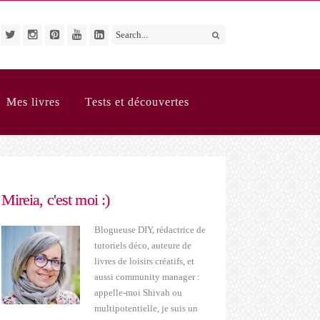
Mes livres
Tests et découvertes
Mireia, c'est moi :)
Blogueuse DIY, rédactrice de
tutoriels déco, auteure de
livres de loisirs créatifs, et
aussi community manager :
appelle-moi Shivah ou
multipotentielle, je suis un