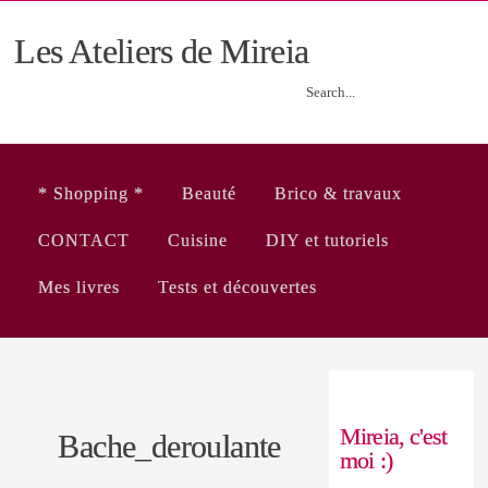
Les Ateliers de Mireia
* Shopping *
Beauté
Brico & travaux
CONTACT
Cuisine
DIY et tutoriels
Mes livres
Tests et découvertes
Mireia, c'est
Bache_deroulante
moi :)