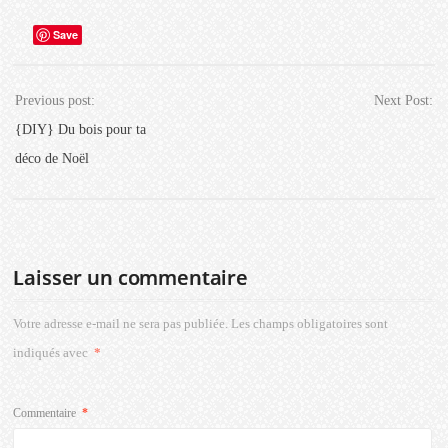
Save
Previous post:
Next Post:
{DIY} Du bois pour ta
déco de Noël
Laisser un commentaire
Votre adresse e-mail ne sera pas publiée.
Les champs obligatoires sont
indiqués avec
*
Commentaire
*