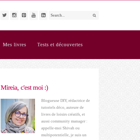
Mes livres
Tests et découvertes
Mireia, c'est moi :)
Blogueuse DIY, rédactrice de
tutoriels déco, auteure de
livres de loisirs créatifs, et
aussi community manager :
appelle-moi Shivah ou
multipotentielle, je suis un