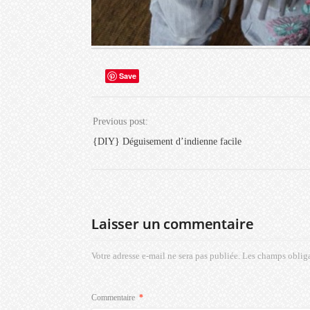
Save
Previous post:
{DIY} Déguisement d’indienne facile
Laisser un commentaire
Votre adresse e-mail ne sera pas publiée.
Les champs obliga
Commentaire
*