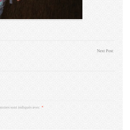
Next Post:
toires sont indiqués avec
*