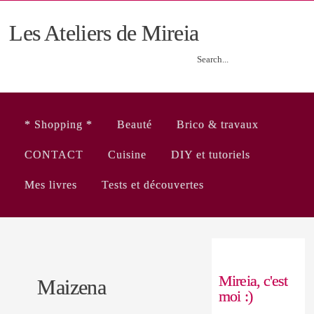
Les Ateliers de Mireia
* Shopping *
Beauté
Brico & travaux
CONTACT
Cuisine
DIY et tutoriels
Mes livres
Tests et découvertes
Mireia, c'est
Maizena
moi :)