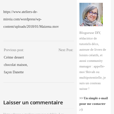
https://www.ateliers-de-
mireia.com/wordpress/wp-
content/uploads/2018/01/Maizena.mov
Blogueuse DIY,
rédactrice de
tutoriels déco,
auteure de livres de
Previous post:
Next Post:
loisirs créatifs, et
Crème dessert
aussi community
chocolat maison,
manager : appelle-
moi Shivah ou
façon Danette
multipotentielle, je
suis un couteau
suisse !
>> Un simple e-mail
Laisser un commentaire
pour me contacter
;-)