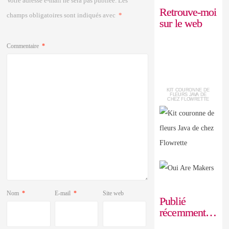
Votre adresse e-mail ne sera pas publiée.
Les
Retrouve-moi
champs obligatoires sont indiqués avec
*
sur le web
Commentaire
*
KIT COURONNE DE
FLEURS JAVA DE
CHEZ FLOWRETTE
Nom
*
E-mail
*
Site web
Publié
récemment…