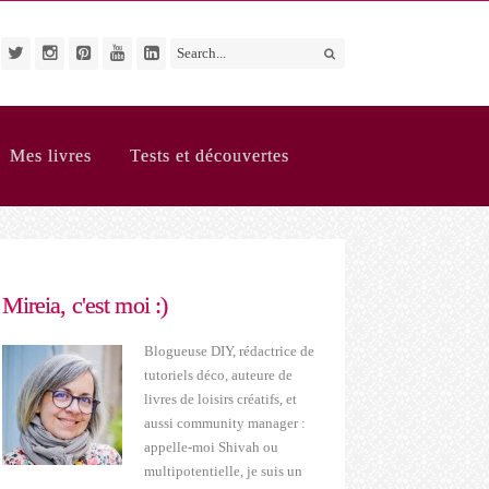
Mes livres
Tests et découvertes
Mireia, c'est moi :)
Blogueuse DIY, rédactrice de
tutoriels déco, auteure de
livres de loisirs créatifs, et
aussi community manager :
appelle-moi Shivah ou
multipotentielle, je suis un