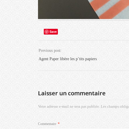
Save
Previous post:
Agent Paper libère les p’tits papiers
Laisser un commentaire
Votre adresse e-mail ne sera pas publiée.
Les champs obliga
Commentaire
*