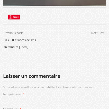
Save
Previous post:
Next Post:
DIY 50 nuances de gris
en teinture [Ideal]
Laisser un commentaire
Votre adresse e-mail ne sera pas publiée.
Les champs obligatoires sont
indiqués avec
*