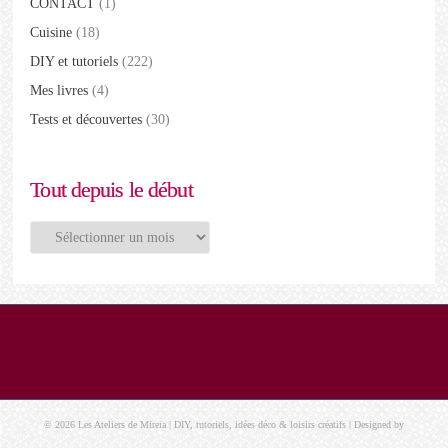
CONTACT
(1)
Cuisine
(18)
DIY et tutoriels
(222)
Mes livres
(4)
Tests et découvertes
(30)
Tout depuis le début
Tout
depuis
le
début
© 2026 Les Ateliers de Mireia | DIY, tutoriels, idées déco & loisirs créatifs | Designed by