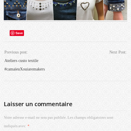
Save
Previous post:
Next Post:
Ateliers custo textile
#camaïeuXouiaremakers
Laisser un commentaire
Votre adresse e-mail ne sera pas publiée.
Les champs obligatoires sont
indiqués avec
*