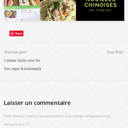
Save
Previous post:
Next Post:
Cuisine facile avec les
box repas Kitchendaily
Laisser un commentaire
Votre adresse e-mail ne sera pas publiée.
Les champs obligatoires sont
indiqués avec
*