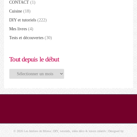
CONTACT
(1)
Cuisine
(18)
DIY et tutoriels
(222)
Mes livres
(4)
Tests et découvertes
(30)
Tout depuis le début
Tout
depuis
le
début
© 2026 Les Ateliers de Mireia | DIY, tutoriels, idées déco & loisirs créatifs | Designed by