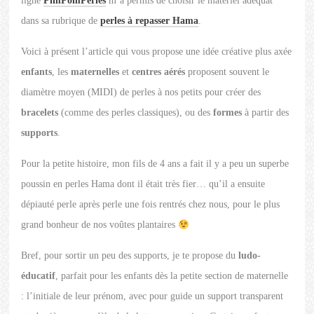
ligne
PimPomPerles
m’a permis de choisir le matériel adéquat
dans sa rubrique de
perles à repasser Hama
.
Voici à présent l’article qui vous propose une idée créative plus axée
enfants
, les
maternelles
et
centres aérés
proposent souvent le
diamètre moyen (MIDI) de perles à nos petits pour créer des
bracelets
(comme des perles classiques), ou des
formes
à partir des
supports
.
Pour la petite histoire, mon fils de 4 ans a fait il y a peu un superbe
poussin en perles Hama dont il était très fier… qu’il a ensuite
dépiauté perle après perle une fois rentrés chez nous, pour le plus
grand bonheur de nos voûtes plantaires
Bref, pour sortir un peu des supports, je te propose du
ludo-
éducatif
, parfait pour les enfants dès la petite section de maternelle
: l’initiale de leur prénom, avec pour guide un support transparent