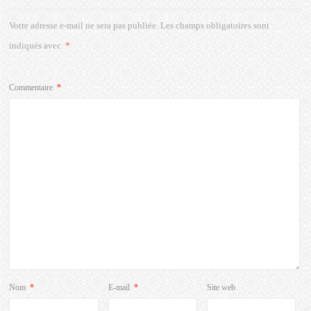
Votre adresse e-mail ne sera pas publiée.
Les champs obligatoires sont
indiqués avec
*
Commentaire
*
Nom
*
E-mail
*
Site web