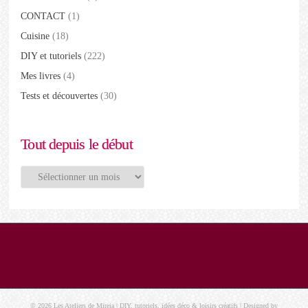
CONTACT
(1)
Cuisine
(18)
DIY et tutoriels
(222)
Mes livres
(4)
Tests et découvertes
(30)
Tout depuis le début
Tout
depuis
le
début
© 2026 Les Ateliers de Mireia | DIY, tutoriels, idées déco & loisirs créatifs | Designed by