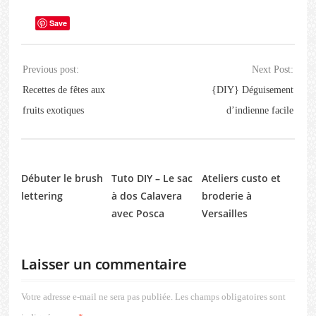
Save
Previous post:
Next Post:
Recettes de fêtes aux
{DIY} Déguisement
fruits exotiques
d’indienne facile
Débuter le brush
Tuto DIY – Le sac
Ateliers custo et
lettering
à dos Calavera
broderie à
avec Posca
Versailles
Laisser un commentaire
Votre adresse e-mail ne sera pas publiée.
Les champs obligatoires sont