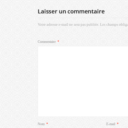
Laisser un commentaire
Votre adresse e-mail ne sera pas publiée.
Les champs obliga
Commentaire
*
Nom
*
E-mail
*