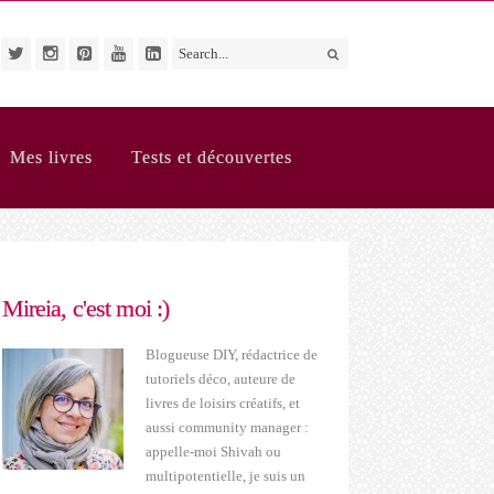
Mes livres
Tests et découvertes
Mireia, c'est moi :)
Blogueuse DIY, rédactrice de
tutoriels déco, auteure de
livres de loisirs créatifs, et
aussi community manager :
appelle-moi Shivah ou
multipotentielle, je suis un